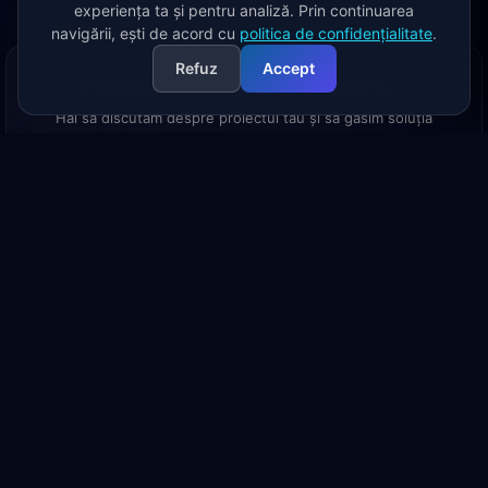
experiența ta și pentru analiză. Prin continuarea
navigării, ești de acord cu
politica de confidențialitate
.
Refuz
Accept
Pregătit să-ți transformi afacerea?
Hai să discutăm despre proiectul tău și să găsim soluția
potrivită.
Programează o discuție
Scrie-ne un email
Dezvoltăm soluții software personalizate și integrăm sisteme pentru a
eficientiza procesele de business.