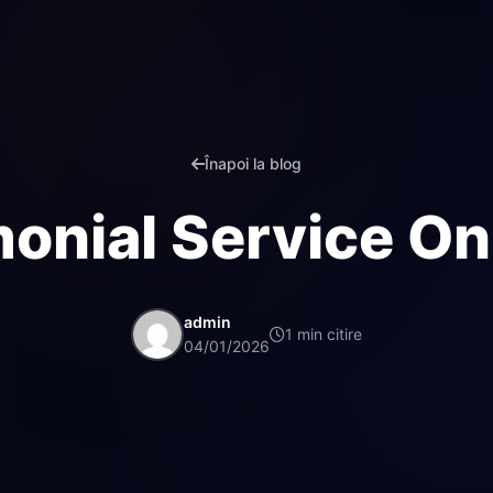
Înapoi la blog
monial Service On
admin
1 min citire
04/01/2026