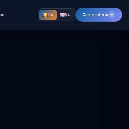
act
Cerere oferta
RO
EN