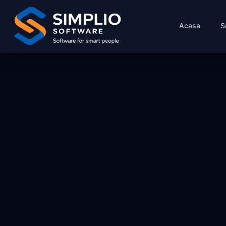
Acasa
S