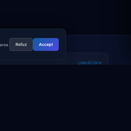
Refuz
Accept
uarea
URMĂTOR
Testimonial Simco International