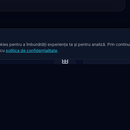
okies pentru a îmbunătăți experiența ta și pentru analiză. Prin contin
d cu
politica de confidențialitate
.
TOATE
ARTICOLELE
ÎNCREDERE DOVEDITĂ